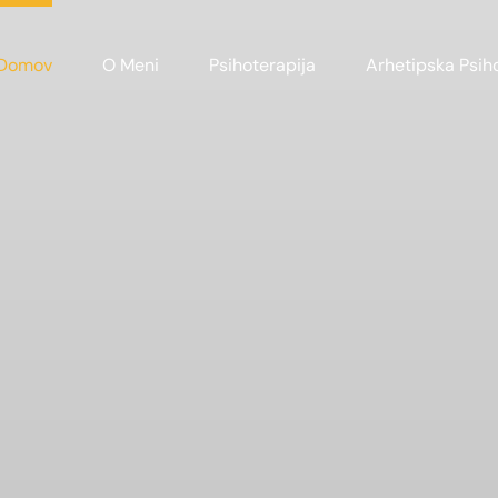
Domov
O Meni
Psihoterapija
Arhetipska Psiho